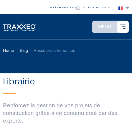
ACCÈS FORMATIONS
ACCÈS CLIENT
CONTACT
MENU
Home
Blog
Ressources humaines
Librairie
Renforcez la gestion de vos projets de
construction grâce à ce contenu créé par des
experts.