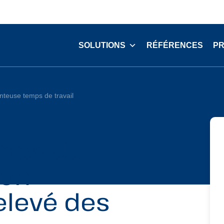
SOLUTIONS
RÉFÉRENCES
PR
nteuse temps de travail
emps de
ion
relevé des