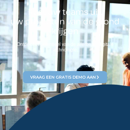
Rust uw teams uit,
uw projecten van de grond
krijgen
Ontdek het potentieel van de allerbeste digitale
technologie.
VRAAG EEN GRATIS DEMO AAN