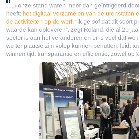
aan onze stand waren meer dan geïntrigeerd door
heeft:
het digitaal verzamelen van de urenstaten 
de activiteiten op de werf
. “Ik geloof dat dit soort
waarde kan opleveren”, zegt Roland, die al 20 jaar
sector is aan het veranderen en er is veel dat w
we ter plaatse zijn volop kunnen benutten, leidt to
winnen tijd, transparantie en efficiëntie, zowel op