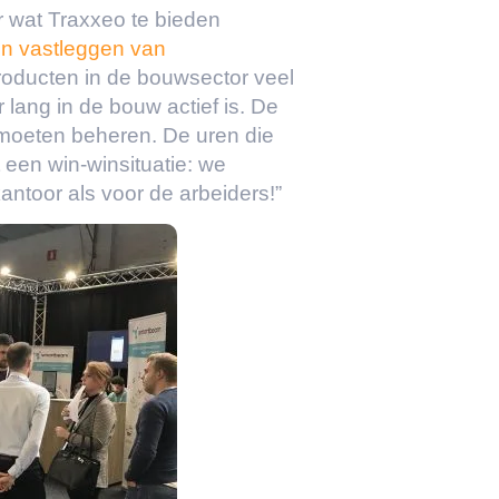
 wat Traxxeo te bieden
en vastleggen van
 producten in de bouwsector veel
 lang in de bouw actief is. De
e moeten beheren. De uren die
t een win-winsituatie: we
 kantoor als voor de arbeiders!”