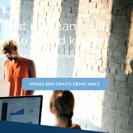
Rust uw teams uit,
n de grond krijgen
et potentieel van de allerbeste digitale technologie.
VRAAG EEN GRATIS DEMO AAN