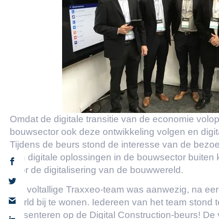
Omdat de digitale transitie van de economie volop
bouwsector ook deze ontwikkeling volgen en digita
Tijdens de beurs stond de interesse van de bezo
van digitale oplossingen in de bouwsector buiten 
voor de digitalisering van de bouwwereld.
Het voltallige Traxxeo-team was aanwezig, na ee
World bij te wonen. Iedereen van het team stond 
presenteren op de Digital Construction-beurs! De