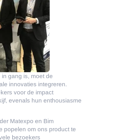
 in gang is, moet de
le innovaties integreren.
ekers voor de impact
kijf, evenals hun enthousiasme
rder Matexpo en Bim
te popelen om ons product te
 vele bezoekers