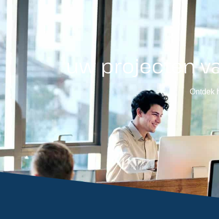
uw projecten va
Ontdek h