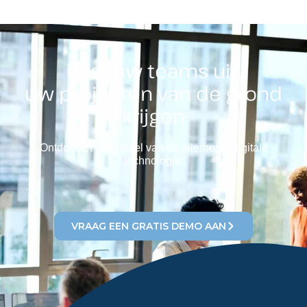
Rust uw teams uit,
uw projecten van de grond
krijgen
Ontdek het potentieel van de allerbeste digitale
technologie.
VRAAG EEN GRATIS DEMO AAN