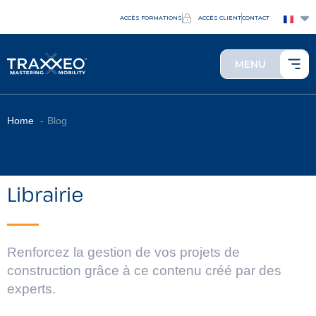
ACCÈS FORMATIONS
ACCÈS CLIENT
CONTACT
MENU
Home
Blog
Librairie
Renforcez la gestion de vos projets de
construction grâce à ce contenu créé par des
experts.