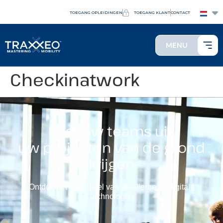
TOEGANG OPLEIDINGEN
TOEGANG KLANT
CONTACT
MENU
Checkinatwork
Rust uw teams uit,
uw projecten van de grond
krijgen
Ontdek het potentieel van de allerbeste digitale
technologie.